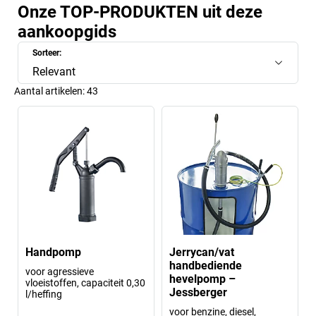
Onze TOP-PRODUKTEN uit deze
aankoopgids
Sorteer:
Relevant
Aantal artikelen:
43
Handpomp
Jerrycan/vat
handbediende
voor agressieve
hevelpomp –
vloeistoffen, capaciteit 0,30
Jessberger
l/heffing
voor benzine, diesel,