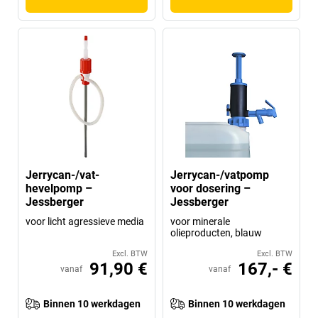
Jerrycan-/vat-
Jerrycan-/vatpomp
hevelpomp –
voor dosering –
Jessberger
Jessberger
voor licht agressieve media
voor minerale
olieproducten, blauw
Excl. BTW
Excl. BTW
91,90 €
167,- €
vanaf
vanaf
Binnen 10 werkdagen
Binnen 10 werkdagen