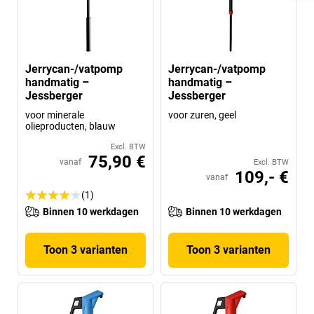
Jerrycan-/vatpomp
Jerrycan-/vatpomp
handmatig –
handmatig –
Jessberger
Jessberger
voor minerale
voor zuren, geel
olieproducten, blauw
Excl. BTW
75,90 €
vanaf
Excl. BTW
109,- €
vanaf
(1)
Binnen 10 werkdagen
Binnen 10 werkdagen
Toon 3 varianten
Toon 3 varianten