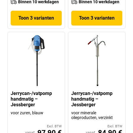
Binnen 10 werkdagen
Binnen 10 werkdagen
Toon 3 varianten
Toon 3 varianten
Jerrycan-/vatpomp
Jerrycan-/vatpomp
handmatig –
handmatig –
Jessberger
Jessberger
voor zuren, blauw
voor minerale
olieproducten, verzinkt
Excl. BTW
Excl. BTW
97,90 €
84,90 €
vanaf
vanaf