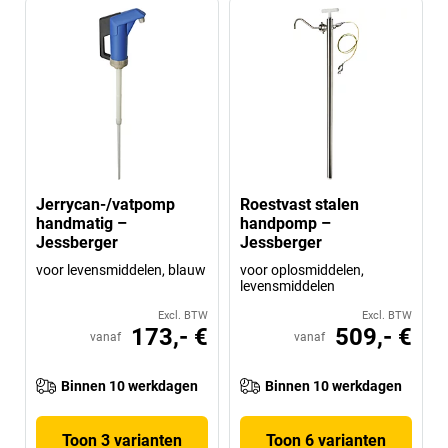
Jerrycan-/vatpomp
Roestvast stalen
handmatig –
handpomp –
Jessberger
Jessberger
voor levensmiddelen, blauw
voor oplosmiddelen,
levensmiddelen
Excl. BTW
Excl. BTW
173,- €
509,- €
vanaf
vanaf
Binnen 10 werkdagen
Binnen 10 werkdagen
Toon 3 varianten
Toon 6 varianten