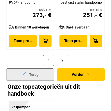
PVDF-handpomp
roestvast stalen handpomp
Excl. BTW
Excl. BTW
273,- €
251,- €
Binnen 10 werkdagen
Snel leverbaar
Toon product
Toon product
1
2
Verder
Terug
Onze topcategorieën uit dit
handboek
Vatpompen