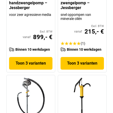
handzwengelpomp –
zwengelpomp –
Jessberger
Jessberger
voor zeer agressieve media
snel oppompen van
minerale oliën
Excl. BTW
215,- €
vanaf
Excl. BTW
899,- €
vanaf
(1)
Binnen 10 werkdagen
Binnen 10 werkdagen
Toon 3 varianten
Toon 3 varianten