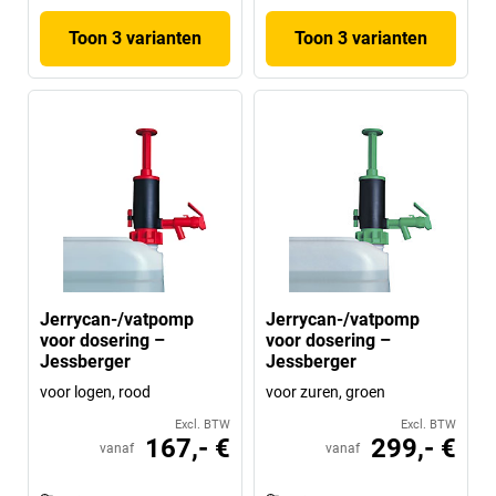
Toon 3 varianten
Toon 3 varianten
Jerrycan-/vatpomp
Jerrycan-/vatpomp
voor dosering –
voor dosering –
Jessberger
Jessberger
voor logen, rood
voor zuren, groen
Excl. BTW
Excl. BTW
167,- €
299,- €
vanaf
vanaf