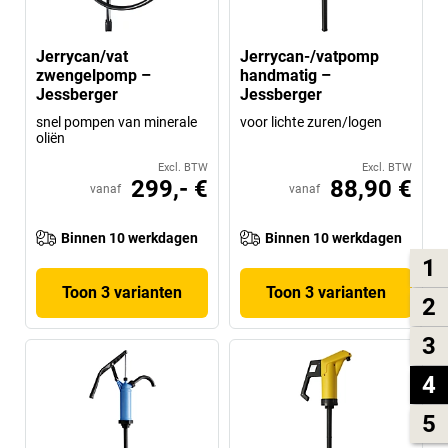
Jerrycan/vat
Jerrycan-/vatpomp
zwengelpomp –
handmatig –
Jessberger
Jessberger
snel pompen van minerale
voor lichte zuren/logen
oliën
Excl. BTW
Excl. BTW
299,- €
88,90 €
vanaf
vanaf
Binnen 10 werkdagen
Binnen 10 werkdagen
1
Toon 3 varianten
Toon 3 varianten
2
3
4
5