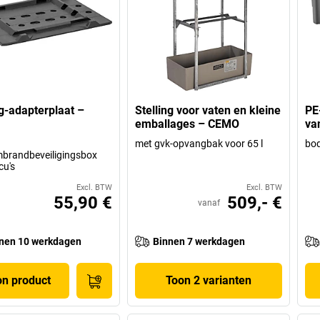
ng-adapterplaat –
Stelling voor vaten en kleine
PE
emballages – CEMO
va
met gvk-opvangbak voor 65 l
bod
brandbeveiligingsbox
cu's
Excl. BTW
Excl. BTW
55,90 €
509,- €
vanaf
nen 10 werkdagen
Binnen 7 werkdagen
on product
Toon 2 varianten