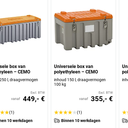
sele box van
Universele box van
Un
thyleen – CEMO
polyethyleen – CEMO
po
250 l, draagvermogen
inhoud 150 l, draagvermogen
inh
100 kg
Excl. BTW
Excl. BTW
449,- €
355,- €
vanaf
vanaf
(1)
(1)
nen 10 werkdagen
Binnen 10 werkdagen