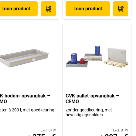
Toon product
Toon product
K-bodem-opvangbak –
GVK-pallet-opvangbak –
EMO
CEMO
aten à 200 l, met goedkeuring
zonder goedkeuring, met
bevestigingsnokken
Excl. BTW
Excl. BTW