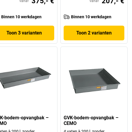
375,- €
207,- €
vanaf
vanaf
Binnen 10 werkdagen
Binnen 10 werkdagen
Toon 3 varianten
Toon 2 varianten
K-bodem-opvangbak –
GVK-bodem-opvangbak –
EMO
CEMO
aten à 200 l, zonder
4 vaten à 200 l, zonder