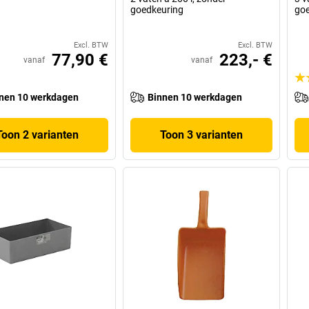
goedkeuring
goe
Excl. BTW
Excl. BTW
77,90 €
223,- €
vanaf
vanaf
nen 10 werkdagen
Binnen 10 werkdagen
Toon 2 varianten
Toon 3 varianten