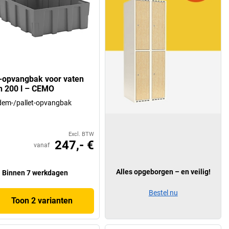
-opvangbak voor vaten
n 200 l – CEMO
em-/pallet-opvangbak
Excl. BTW
247,- €
vanaf
Alles opgeborgen – en veilig!
Binnen 7 werkdagen
Bestel nu
Toon 2 varianten