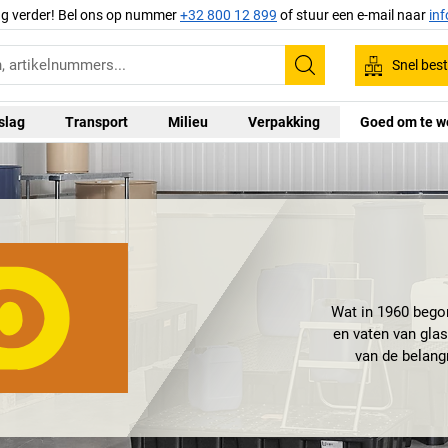
ag verder! Bel ons op nummer
+32 800 12 899
of stuur een e-mail naar
in
Snel best
Zoeken
slag
Transport
Milieu
Verpakking
Goed om te w
Wat in 1960 bego
en vaten van glas
van de belangr
gevaarlijke s
v
Met vestiginge