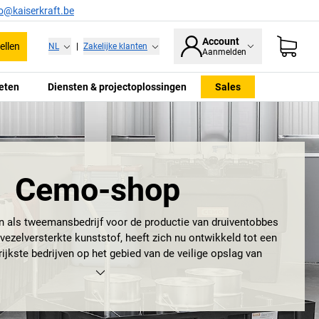
fo@kaiserkraft.be
Account
ellen
NL
|
Zakelijke klanten
Aanmelden
eten
Diensten & projectoplossingen
Sales
Cemo-shop
n als tweemansbedrijf voor de productie van druiventobbes
vezelversterkte kunststof, heeft zich nu ontwikkeld tot een
ijkste bedrijven op het gebied van de veilige opslag van
toffen en de productie van specifieke gietproducten van
ezelmaterialen: hartelijk welkom bij CEMO.
n in Schnelldorf en Weinstadt alsook verkooppartners in