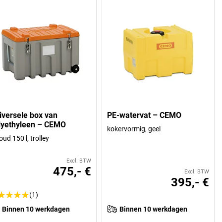
iversele box van
PE-watervat – CEMO
lyethyleen – CEMO
kokervormig, geel
oud 150 l, trolley
Excl. BTW
475,- €
Excl. BTW
395,- €
(1)
Binnen 10 werkdagen
Binnen 10 werkdagen