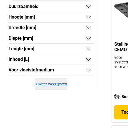
Duurzaamheid
Hoogte [mm]
Breedte [mm]
Diepte [mm]
Stelli
Lengte [mm]
CEMO
voor
Inhoud [L]
systeem
voor ac
Voor vloeistofmedium
+
Meer weergeven
Bin
To