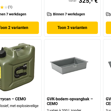
325,- €
vanaf
(1)
nen 7 werkdagen
Binnen 7 werkdagen
Toon 2 varianten
Toon 3 varianten
rrycan – CEMO
GVK-bodem-opvangbak –
GV
CEMO
C
losief, met explosieveilige
2 vaten à 200 l, zonder
3 v