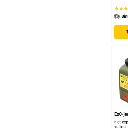
Bin
Ex0-je
niet-exp
vulling