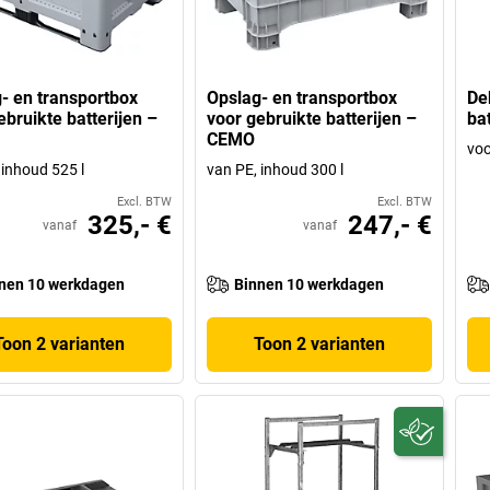
- en transportbox
Opslag- en transportbox
De
ebruikte batterijen –
voor gebruikte batterijen –
ba
CEMO
voo
 inhoud 525 l
van PE, inhoud 300 l
Excl. BTW
Excl. BTW
325,- €
247,- €
vanaf
vanaf
nen 10 werkdagen
Binnen 10 werkdagen
Toon 2 varianten
Toon 2 varianten