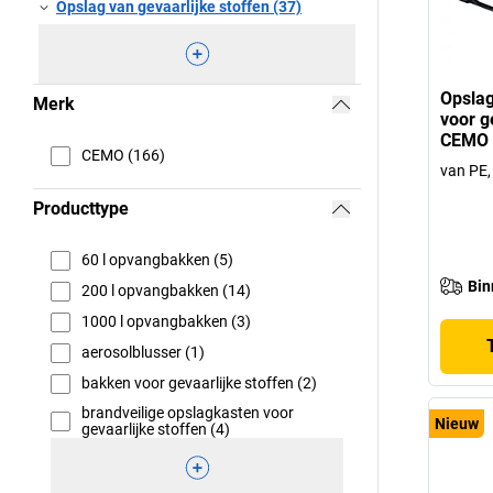
Opslag van gevaarlijke stoffen (37)
Opslag
Merk
voor g
CEMO
CEMO (166)
van PE,
Producttype
60 l opvangbakken (5)
Bin
200 l opvangbakken (14)
1000 l opvangbakken (3)
aerosolblusser (1)
bakken voor gevaarlijke stoffen (2)
brandveilige opslagkasten voor
Nieuw
gevaarlijke stoffen (4)