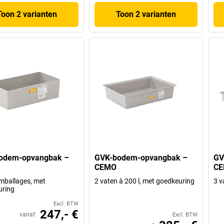
Toon 2 varianten
Toon 2 varianten
odem-opvangbak –
GVK-bodem-opvangbak –
GV
CEMO
C
emballages, met
2 vaten à 200 l, met goedkeuring
3 v
uring
Excl. BTW
247,- €
vanaf
Excl. BTW