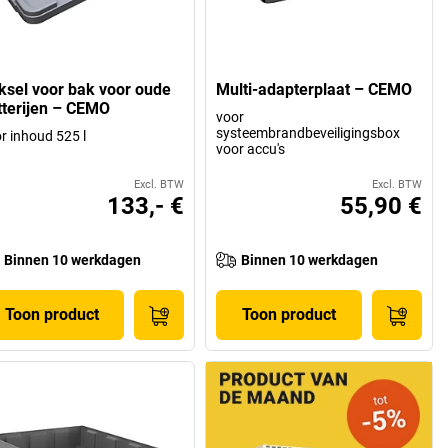
ksel voor bak voor oude
Multi-adapterplaat – CEMO
tterijen – CEMO
voor
systeembrandbeveiligingsbox
r inhoud 525 l
voor accu's
Excl. BTW
Excl. BTW
133,- €
55,90 €
Binnen 10 werkdagen
Binnen 10 werkdagen
Toon product
Toon product