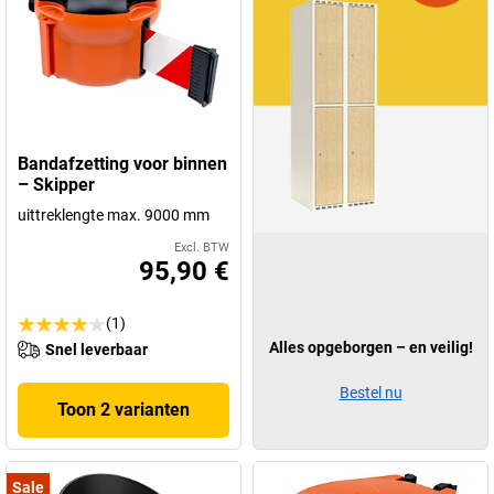
Bandafzetting voor binnen
– Skipper
uittreklengte max. 9000 mm
Excl. BTW
95,90 €
(1)
Alles opgeborgen – en veilig!
Snel leverbaar
Bestel nu
Toon 2 varianten
Sale