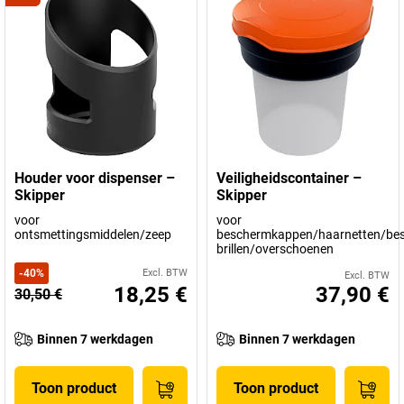
Houder voor dispenser –
Veiligheidscontainer –
Skipper
Skipper
voor
voor
ontsmettingsmiddelen/zeep
beschermkappen/haarnetten/be
brillen/overschoenen
-
40
%
Excl. BTW
Excl. BTW
18,25 €
37,90 €
30,50 €
Binnen 7 werkdagen
Binnen 7 werkdagen
Toon product
Toon product