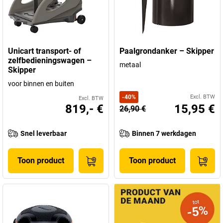
Unicart transport- of
Paalgrondanker – Skipper
zelfbedieningswagen –
metaal
Skipper
voor binnen en buiten
-
40
%
Excl. BTW
Excl. BTW
819,- €
15,95 €
26,90 €
Snel leverbaar
Binnen 7 werkdagen
Toon product
Toon product