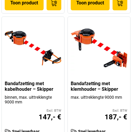
Toon product
Toon product
Bandafzetting met
Bandafzetting met
kabelhouder – Skipper
klemhouder – Skipper
binnen, max. uittreklengte
max. uittreklengte 9000 mm
9000 mm
Excl. BTW
Excl. BTW
147,- €
187,- €
Snel leverbaar
Snel leverbaar