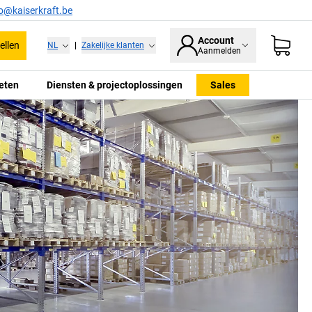
fo@kaiserkraft.be
Account
ellen
NL
|
Zakelijke klanten
Aanmelden
eten
Diensten & projectoplossingen
Sales