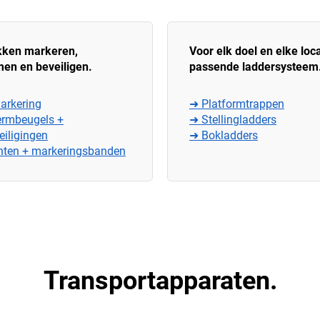
kken markeren,
Voor elk doel en elke loca
en en beveiligen.
passende laddersysteem
arkering
➜ Platformtrappen
rmbeugels +
➜ Stellingladders
eiligingen
➜ Bokladders
inten + markeringsbanden
Transportapparaten.