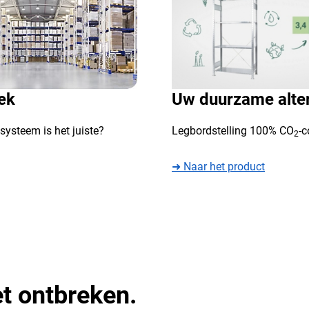
ek
Uw duurzame alter
systeem is het juiste?
Legbordstelling 100% CO
-
2
➜ Naar het product
et ontbreken.