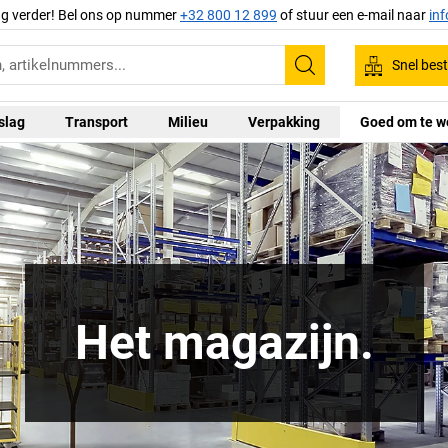
ag verder! Bel ons op nummer
+32 800 12 899
of stuur een e-mail naar
in
Snel best
Zoeken
slag
Transport
Milieu
Verpakking
Goed om te w
Het magazijn.