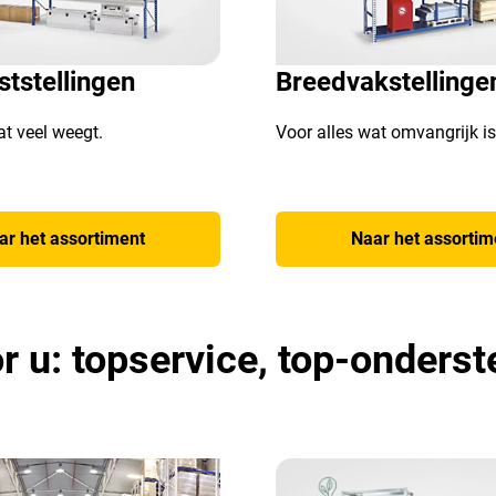
tstellingen
Breedvakstellinge
at veel weegt.
Voor alles wat omvangrijk is
ar het assortiment
Naar het assortim
u: topservice, top-onderst