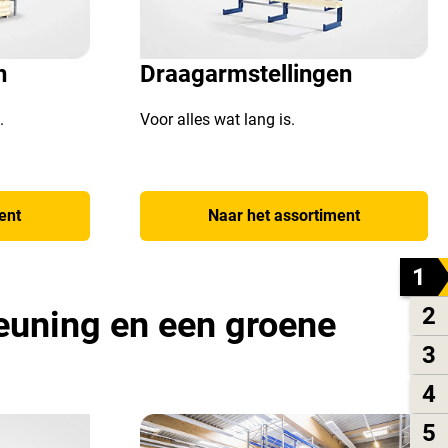
n
Draagarmstellingen
.
Voor alles wat lang is.
ent
Naar het assortiment
1
2
euning en een groene
3
4
5