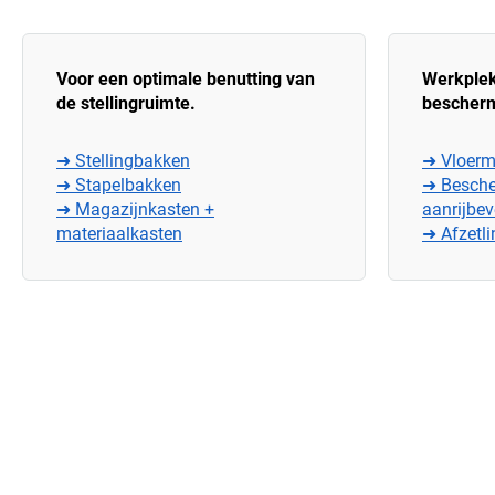
Voor een optimale benutting van
Werkple
de stellingruimte.
bescherm
➜ Stellingbakken
➜ Vloerm
➜ Stapelbakken
➜ Besche
➜ Magazijnkasten +
aanrijbev
materiaalkasten
➜ Afzetl