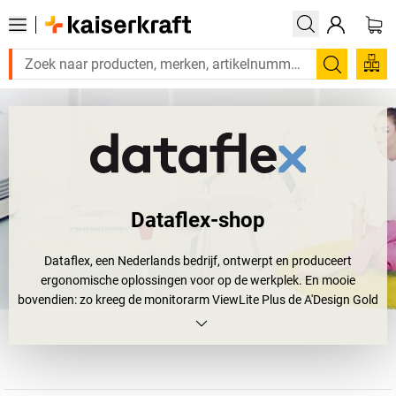
Zoeken
Dataflex-shop
Dataflex, een Nederlands bedrijf, ontwerpt en produceert
ergonomische oplossingen voor op de werkplek. En mooie
bovendien: zo kreeg de monitorarm ViewLite Plus de A'Design Gold
Award toegekend voor de constructie en het technisch ontwerp.
Niet alleen een bewijs van het innovatief vermogen van het bedrijf,
maar ook een bewijs dat monitorarmen veel belangrijker zijn dan
men denkt. De karakteristieke eigenschappen van de monitorarm