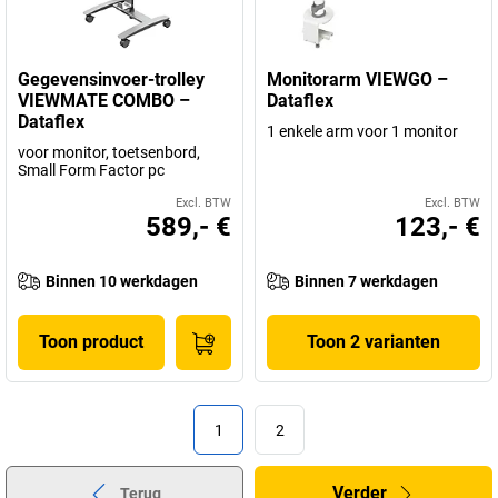
Gegevensinvoer-trolley
Monitorarm VIEWGO –
VIEWMATE COMBO –
Dataflex
Dataflex
1 enkele arm voor 1 monitor
voor monitor, toetsenbord,
Small Form Factor pc
Excl. BTW
Excl. BTW
589,- €
123,- €
Binnen 10 werkdagen
Binnen 7 werkdagen
Toon product
Toon 2 varianten
1
2
Verder
Terug