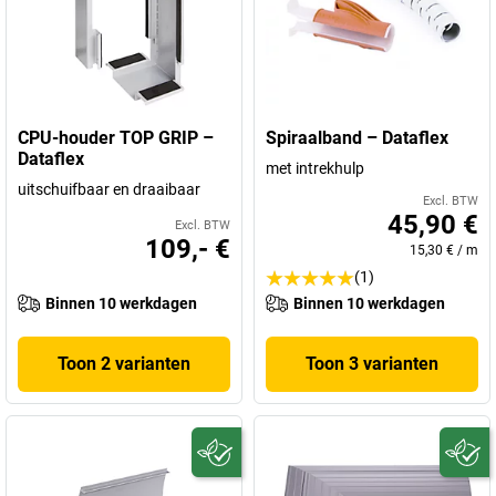
CPU-houder TOP GRIP –
Spiraalband – Dataflex
Dataflex
met intrekhulp
uitschuifbaar en draaibaar
Excl. BTW
45,90 €
Excl. BTW
109,- €
15,30 €
/
m
(1)
Binnen 10 werkdagen
Binnen 10 werkdagen
Toon 2 varianten
Toon 3 varianten