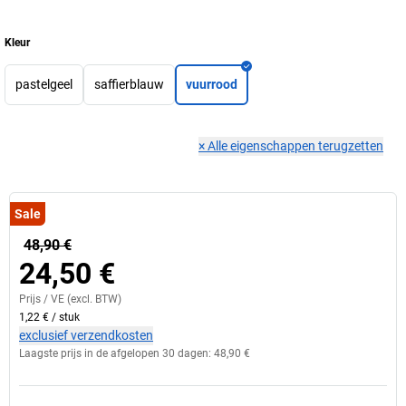
Kleur
pastelgeel
saffierblauw
vuurrood
×
Alle eigenschappen terugzetten
Sale
48,90 €
24,50 €
Prijs /
VE
(excl. BTW)
1,22 €
/
stuk
exclusief verzendkosten
Laagste prijs in de afgelopen 30 dagen:
48,90 €