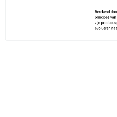
Berekend doo
principes va
zijn products
evolueren na