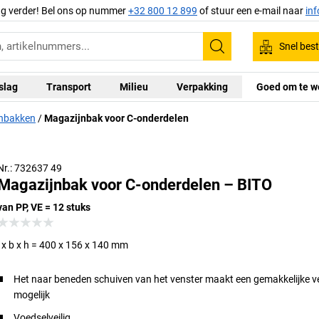
ag verder! Bel ons op nummer
+32 800 12 899
of stuur een e-mail naar
in
Snel best
Zoeken
slag
Transport
Milieu
Verpakking
Goed om te w
nbakken
Magazijnbak voor C-onderdelen
Nr.: 732637 49
Magazijnbak voor C-onderdelen – BITO
van PP, VE = 12 stuks
l x b x h = 400 x 156 x 140 mm
Het naar beneden schuiven van het venster maakt een gemakkelijke v
mogelijk
Voedselveilig