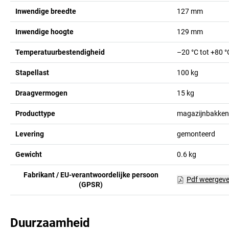
Inwendige breedte
127
mm
Inwendige hoogte
129
mm
Temperatuurbestendigheid
–20 °C tot +80 °
Stapellast
100
kg
Draagvermogen
15
kg
Producttype
magazijnbakken
Levering
gemonteerd
Gewicht
0.6
kg
Fabrikant / EU-verantwoordelijke persoon
Pdf weergev
(GPSR)
Duurzaamheid