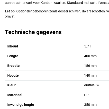
aan de achterkant voor Kanban-kaarten. Standaard met schuifvenster 
Let op:
Optionele toebehoren zoals doseerschijven, dwarsschotten, veil
omvat.
Technische gegevens
Inhoud
5.7
l
Lengte
400
mm
Breedte
156
mm
Hoogte
140
mm
Kleur
duifblauw
Materiaal
PP
Inwendige lengte
350
mm