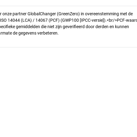
r onze partner GlobalChanger (GreenZero) in overeenstemming met de
n ISO 14044 (LCA) / 14067 (PCF) (GWP100 [IPCC-versie]).<br/>PCF-waar
pecifieke gemiddelden die niet zijn geverifieerd door derden en kunnen
armate de gegevens verbeteren.