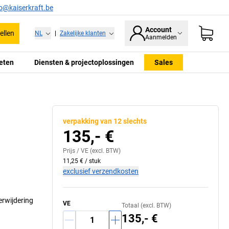
fo@kaiserkraft.be
Account
ellen
NL
|
Zakelijke klanten
Aanmelden
eten
Diensten & projectoplossingen
Sales
verpakking van 12 slechts
135,- €
Prijs /
VE
(excl. BTW)
11,25 €
/
stuk
exclusief verzendkosten
erwijdering
VE
Totaal (excl. BTW)
135,- €