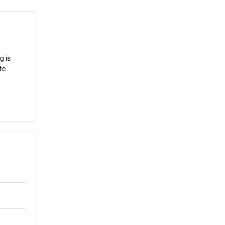
g is
te