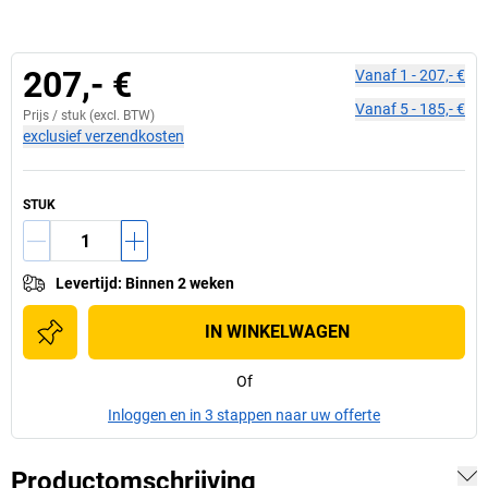
207,- €
Vanaf
1
-
207,- €
Vanaf
5
-
185,- €
Prijs /
stuk
(excl. BTW)
exclusief verzendkosten
STUK
Levertijd
:
Binnen 2 weken
IN WINKELWAGEN
Of
Inloggen en in 3 stappen naar uw offerte
Productomschrijving