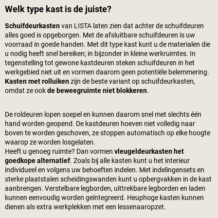
Welk type kast is de juiste?
Schuifdeurkasten
van LISTA laten zien dat achter de schuifdeuren
alles goed is opgeborgen. Met de afsluitbare schuifdeuren is uw
voorraad in goede handen. Met dit type kast kunt u de materialen die
u nodig heeft snel bereiken; in bijzonder in kleine werkruimtes. In
tegenstelling tot gewone kastdeuren steken schuifdeuren in het
werkgebied niet uit en vormen daarom geen potentiële belemmering.
Kasten met rolluiken
zijn de beste variant op schuifdeurkasten,
omdat ze ook
de beweegruimte niet blokkeren
.
De roldeuren lopen soepel en kunnen daarom snel met slechts één
hand worden geopend. De kastdeuren hoeven niet volledig naar
boven te worden geschoven, ze stoppen automatisch op elke hoogte
waarop ze worden losgelaten.
Heeft u genoeg ruimte? Dan vormen
vleugeldeurkasten het
goedkope alternatief
. Zoals bij alle kasten kunt u het interieur
individueel en volgens uw behoeften indelen. Met indelingensets en
sterke plaatstalen scheidingswanden kunt u opbergvakken in de kast
aanbrengen. Verstelbare legborden, uittrekbare legborden en laden
kunnen eenvoudig worden geïntegreerd. Heuphoge kasten kunnen
dienen als extra werkplekken met een lessenaaropzet.