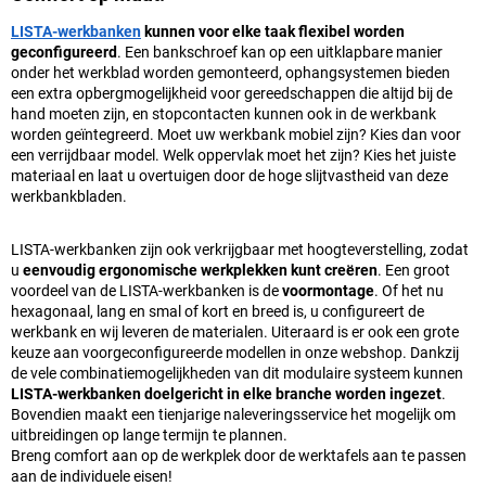
LISTA-werkbanken
kunnen voor elke taak flexibel worden
geconfigureerd
. Een bankschroef kan op een uitklapbare manier
onder het werkblad worden gemonteerd, ophangsystemen bieden
een extra opbergmogelijkheid voor gereedschappen die altijd bij de
hand moeten zijn, en stopcontacten kunnen ook in de werkbank
worden geïntegreerd. Moet uw werkbank mobiel zijn? Kies dan voor
een verrijdbaar model. Welk oppervlak moet het zijn? Kies het juiste
materiaal en laat u overtuigen door de hoge slijtvastheid van deze
werkbankbladen.
LISTA-werkbanken zijn ook verkrijgbaar met hoogteverstelling, zodat
u
eenvoudig ergonomische werkplekken kunt creëren
. Een groot
voordeel van de LISTA-werkbanken is de
voormontage
. Of het nu
hexagonaal, lang en smal of kort en breed is, u configureert de
werkbank en wij leveren de materialen. Uiteraard is er ook een grote
keuze aan voorgeconfigureerde modellen in onze webshop. Dankzij
de vele combinatiemogelijkheden van dit modulaire systeem kunnen
LISTA-werkbanken doelgericht in elke branche worden ingezet
.
Bovendien maakt een tienjarige naleveringsservice het mogelijk om
uitbreidingen op lange termijn te plannen.
Breng comfort aan op de werkplek door de werktafels aan te passen
aan de individuele eisen!