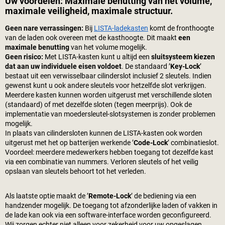
Uw voordelen: Maximale benutting van het volume,
maximale veiligheid, maximale structuur.
Geen nare verrassingen:
Bij
LISTA-ladekasten
komt de fronthoogte
van de laden ook overeen met de kasthoogte. Dit maakt
een
maximale benutting
van het volume mogelijk.
Geen risico:
Met LISTA-kasten kunt u altijd een
sluitsysteem kiezen
dat aan uw individuele eisen voldoet
. De standaard ’
Key-Lock
’
bestaat uit een verwisselbaar cilinderslot inclusief 2 sleutels. Indien
gewenst kunt u ook andere sleutels voor hetzelfde slot verkrijgen.
Meerdere kasten kunnen worden uitgerust met verschillende sloten
(standaard) of met dezelfde sloten (tegen meerprijs). Ook de
implementatie van moedersleutel-slotsystemen is zonder problemen
mogelijk.
In plaats van cilindersloten kunnen de LISTA-kasten ook worden
uitgerust met het op batterijen werkende ’
Code-Lock
’ combinatieslot.
Voordeel: meerdere medewerkers hebben toegang tot dezelfde kast
via een combinatie van nummers. Verloren sleutels of het veilig
opslaan van sleutels behoort tot het verleden.
Als laatste optie maakt de ’
Remote-Lock
’ de bediening via een
handzender mogelijk. De toegang tot afzonderlijke laden of vakken in
de lade kan ook via een software-interface worden geconfigureerd.
Wij zorgen echter niet alleen voor zekerheid voor uw opgeslagen