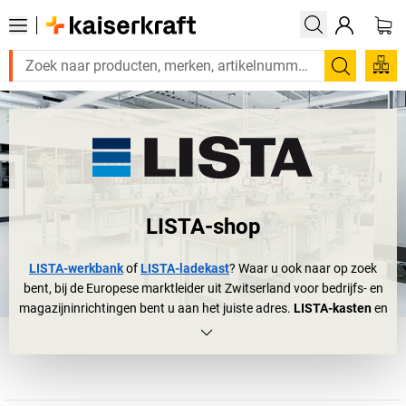
Zoeken
LISTA-shop
LISTA-werkbank
of
LISTA-ladekast
? Waar u ook naar op zoek
bent, bij de Europese marktleider uit Zwitserland voor bedrijfs- en
magazijninrichtingen bent u aan het juiste adres.
LISTA-kasten
en
LISTA-werkbanken
zijn bij ruim 100.000 ondernemingen over de
hele wereld te vinden, in grote industriehallen en laboratoria
alsook in midden- en kleinbedrijven. Het logische gevolg? Wie aan
een ladekast denkt, denkt bijna automatisch aan LISTA. Doel