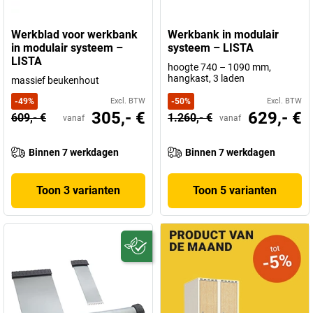
Werkblad voor werkbank
Werkbank in modulair
in modulair systeem –
systeem – LISTA
LISTA
hoogte 740 – 1090 mm,
hangkast, 3 laden
massief beukenhout
-
49
%
Excl. BTW
-
50
%
Excl. BTW
305,- €
629,- €
609,- €
1.260,- €
vanaf
vanaf
Binnen 7 werkdagen
Binnen 7 werkdagen
Toon 3 varianten
Toon 5 varianten