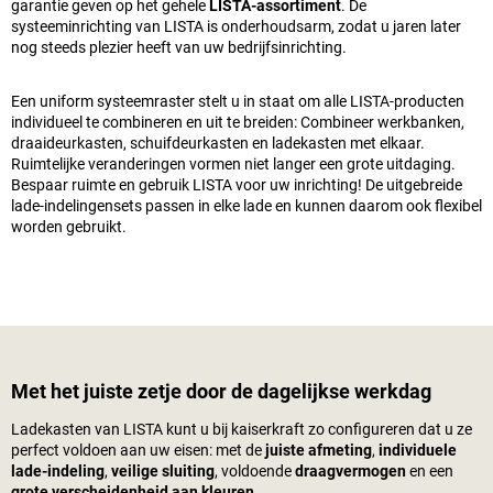
garantie geven op het gehele
LISTA-assortiment
. De
systeeminrichting van LISTA is onderhoudsarm, zodat u jaren later
nog steeds plezier heeft van uw bedrijfsinrichting.
Een uniform systeemraster stelt u in staat om alle LISTA-producten
individueel te combineren en uit te breiden: Combineer werkbanken,
draaideurkasten, schuifdeurkasten en ladekasten met elkaar.
Ruimtelijke veranderingen vormen niet langer een grote uitdaging.
Bespaar ruimte en gebruik LISTA voor uw inrichting! De uitgebreide
lade-indelingensets passen in elke lade en kunnen daarom ook flexibel
worden gebruikt.
Met het juiste zetje door de dagelijkse werkdag
Ladekasten van LISTA kunt u bij
kaiserkraft
zo configureren dat u ze
perfect voldoen aan uw eisen: met de
juiste afmeting
,
individuele
lade-indeling
,
veilige sluiting
, voldoende
draagvermogen
en een
grote verscheidenheid aan kleuren
.